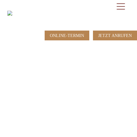
Hauptnavigation
Zum
Zur
Inhalt
Fußzeile
ONLINE-TERMIN
JETZT ANRUFEN