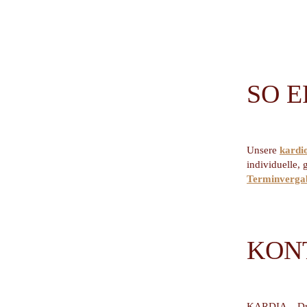
SO E
Unsere
kardi
individuelle,
Terminverga
KON
KARDIA – Dr