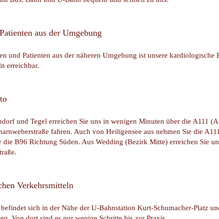
 Patienten aus der Umgebung
nen und Patienten aus der näheren Umgebung ist unsere kardiologische P
n erreichbar.
to
dorf und Tegel erreichen Sie uns in wenigen Minuten über die A111 (Aus
charnweberstraße fahren. Auch von Heiligensee aus nehmen Sie die A11
 die B96 Richtung Süden. Aus Wedding (Bezirk Mitte) erreichen Sie uns
traße.
ichen Verkehrsmitteln
 befindet sich in der Nähe der U-Bahnstation Kurt-Schumacher-Platz un
g. Von dort sind es nur wenige Schritte bis zur Praxis.