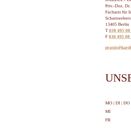
Priv.-Doz. Dr
Facharzt für 
Scharnweberst
13405 Berlin
T
030 495 08
F
030 495 08
praxis@kardi
UNS
MO | DI | DO
MI
FR