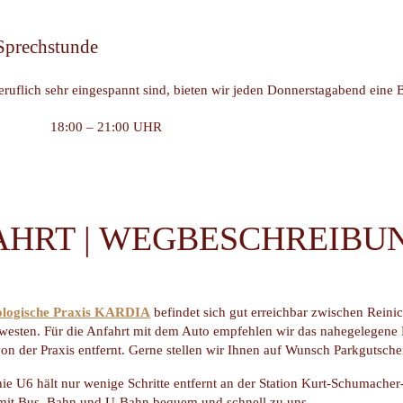
Sprechstunde
 beruflich sehr eingespannt sind, bieten wir jeden Donnerstagabend eine
18:00 – 21:00 UHR
AHRT | WEGBESCHREIBU
ologische Praxis KARDIA
befindet sich gut erreichbar zwischen Reini
westen. Für die Anfahrt mit dem Auto empfehlen wir das nahegelegen
n der Praxis entfernt. Gerne stellen wir Ihnen auf Wunsch Parkgutsche
ie U6 hält nur wenige Schritte entfernt an der Station Kurt-Schumach
mit Bus, Bahn und U-Bahn bequem und schnell zu uns.