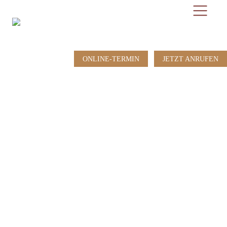
Hauptnavigation
Zum
Zur
Inhalt
Fußzeile
ONLINE-TERMIN
JETZT ANRUFEN